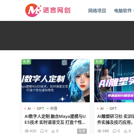
网络项目
电脑软件
免费
免费
AI
GPT
抖音
AI
GPT
AI数字人定制 融合Maya建模与U
AI雕塑研习社·实训
E5技术 实时语音交互 打造个性化
件实操及技巧应用
虚拟角色
为AI雕塑高手
420
0
0
386
0
0
免费