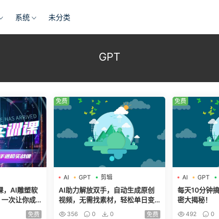
系统
未分类
GPT
免费
免费
AI
GPT
剪辑
AI
GPT
课，AI雕塑软
AI助力解放双手，自动生成原创
每天10分钟
，一次让你成
视频，无需找素材，轻松单日变
密大揭秘！
现5张
356
0
0
492
0
免费
免费