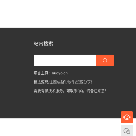
站内搜索
诺言主页：nuoyo.cn
精选源码/主题//插件/软件/资源分享！
需要有偿技术服务，可联系QQ，请备注来意！