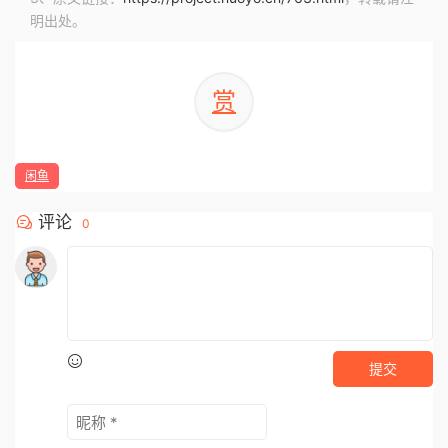
明出处。
赏
闲鱼
评论
0
提交