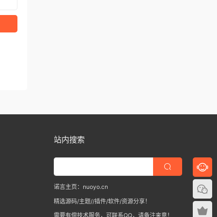
站内搜索
诺言主页：nuoyo.cn
精选源码/主题//插件/软件/资源分享！
需要有偿技术服务，可联系QQ，请备注来意！