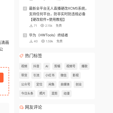
最新全平台无人直播硬改XCMS系统，
4
支持任何平台，防非实时防违规必备
【硬改软件+使用教程】
71
2.15k
免费
华为（HWTools）终结者
5
40
1.59k
免费
高清画
公
热门标签
视频
抖音
AI
剪辑
视频号
爆款
带货
引流
小红书
微信
影视
公众号
定位
闲鱼
自媒体
创业
今日头条
照片
混剪
动漫
网友评论