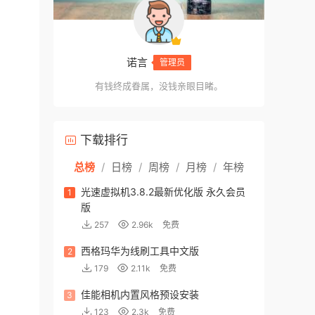
诺言
管理员
有钱终成眷属，没钱亲眼目睹。
下载排行
总榜
/
日榜
/
周榜
/
月榜
/
年榜
光速虚拟机3.8.2最新优化版 永久会员
1
版
257
2.96k
免费
西格玛华为线刷工具中文版
2
179
2.11k
免费
佳能相机内置风格预设安装
3
123
2.3k
免费