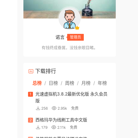
诺言
管理员
有钱终成眷属，没钱亲眼目睹。
下载排行
总榜
/
日榜
/
周榜
/
月榜
/
年榜
光速虚拟机3.8.2最新优化版 永久会员
1
版
256
2.95k
免费
西格玛华为线刷工具中文版
2
179
2.11k
免费