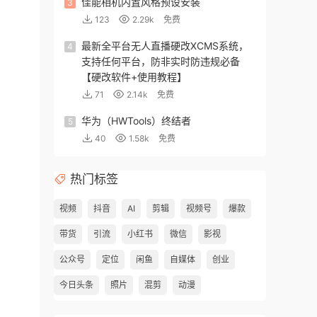
佳能相机内置风格预设安装
3
123
2.29k
免费
最新全平台无人直播硬改XCMS系统，
4
支持任何平台，防非实时防违规必备
【硬改软件+使用教程】
71
2.14k
免费
华为（HWTools）终结者
5
40
1.58k
免费
热门标签
视频
抖音
AI
剪辑
视频号
爆款
带货
引流
小红书
微信
影视
公众号
定位
闲鱼
自媒体
创业
今日头条
照片
混剪
动漫