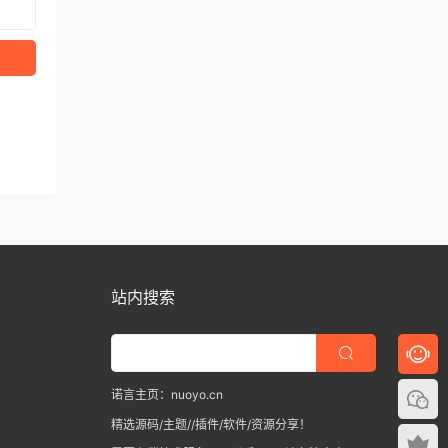
站内搜索
诺言主页：nuoyo.cn
精选源码/主题//插件/软件/资源分享！