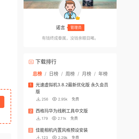
诺言
管理员
有钱终成眷属，没钱亲眼目睹。
下载排行
总榜
/
日榜
/
周榜
/
月榜
/
年榜
光速虚拟机3.8.2最新优化版 永久会员
1
版
256
2.95k
免费
西格玛华为线刷工具中文版
2
179
2.11k
免费
佳能相机内置风格预设安装
3
123
2.29k
免费