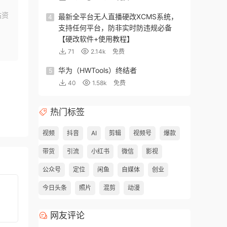
站资
最新全平台无人直播硬改XCMS系统，
4
支持任何平台，防非实时防违规必备
【硬改软件+使用教程】
71
2.14k
免费
华为（HWTools）终结者
5
40
1.58k
免费
热门标签
视频
抖音
AI
剪辑
视频号
爆款
带货
引流
小红书
微信
影视
公众号
定位
闲鱼
自媒体
创业
今日头条
照片
混剪
动漫
网友评论