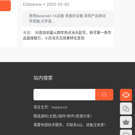
EQiblyrew • 2025-02-02
使用Balanset-1A设备 准备好设备 采购产品振动
传感器,光学速...
来源：
抖音目前最火跨年热点当天起号，新号第一条作
品直接破万，小白当天见效果转化变现
站内搜索
诺言主页：nuoyo.cn
精选源码/主题//插件/软件/资源分享！
需要有偿技术服务，可联系QQ，请备注来意！