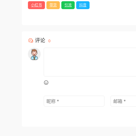
小红书
带货
引流
抖音
评论
0