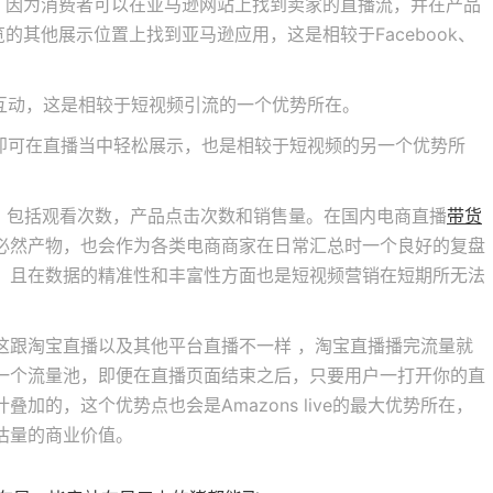
和曝光，因为消费者可以在亚马逊网站上找到卖家的直播流，并在产品
浏览的其他展示位置上找到亚马逊应用，这是相较于Facebook、
行互动，这是相较于短视频引流的一个优势所在。
，即可在直播当中轻松展示，也是相较于短视频的另一个优势所
果，包括观看次数，产品点击次数和销售量。在国内电商直播
带货
必然产物，也会作为各类电商商家在日常汇总时一个良好的复盘
，且在数据的精准性和丰富性方面也是短视频营销在短期所无法
频，这跟淘宝直播以及其他平台直播不一样 ，淘宝直播播完流量就
一个流量池，即便在直播页面结束之后，只要用户一打开你的直
加的，这个优势点也会是Amazons live的最大优势所在，
估量的商业价值。