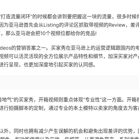
“打造流量闭环”的时候都会讲到要把握这一块的流量，很多时候
因为亚马逊首先会从Listing的评论区抓取带视频的Review，差
没有，那么亚马逊会把10个视频位都给你的竞品!
Videos的营销答案之一。买家秀在亚马逊上的运营逻辑跟国内的
视频可以活灵活现的全方位展示产品特性和细节，加深买家对产
进行呈现，也更加深度地引起买家的认同感。
“接地气”的买家秀，开箱视频则重点体现“专业性”这一方面。开箱
进行拍摄脚本的定制，通过专业的本土模特以卖家的角度去为客
以外，同时也拥有减少产生误解的机会和避免出现差评的优势，