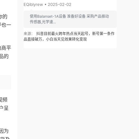
EQiblyrew • 2025-02-02
你的
使用Balanset-1A设备 准备好设备 采购产品振动
传感器,光学速...
评也一
来源：
抖音目前最火跨年热点当天起号，新号第一条作
品直接破万，小白当天见效果转化变现
电商平
品的
视频
户呈
因为