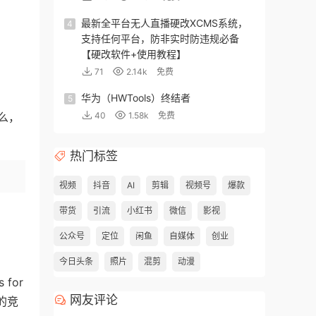
最新全平台无人直播硬改XCMS系统，
4
支持任何平台，防非实时防违规必备
【硬改软件+使用教程】
71
2.14k
免费
华为（HWTools）终结者
5
么，
40
1.58k
免费
热门标签
视频
抖音
AI
剪辑
视频号
爆款
带货
引流
小红书
微信
影视
公众号
定位
闲鱼
自媒体
创业
今日头条
照片
混剪
动漫
 for
网友评论
荐的竞