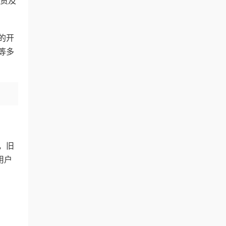
换货及
的开
等多
，旧
用户