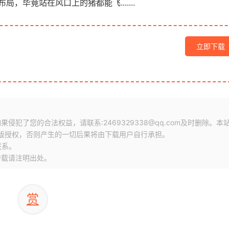
毕竟站在风口上的猪都能飞.......
立即下载
犯了您的合法权益，请联系:2469329338@qq.com及时删除。本
版授权，否则产生的一切后果将由下载用户自行承担。
联系。
转载请注明出处。
赏