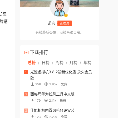
却显
的营销
诺言
管理员
有钱终成眷属，没钱亲眼目睹。
下载排行
总榜
/
日榜
/
周榜
/
月榜
/
年榜
光速虚拟机3.8.2最新优化版 永久会员
1
版
256
2.95k
免费
西格玛华为线刷工具中文版
2
179
2.11k
免费
佳能相机内置风格预设安装
3
123
2.29k
免费