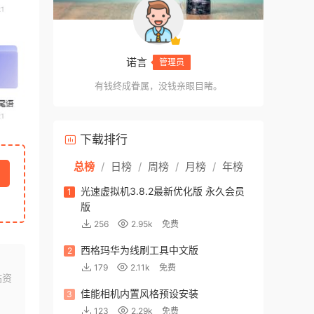
诺言
管理员
有钱终成眷属，没钱亲眼目睹。
下载排行
总榜
/
日榜
/
周榜
/
月榜
/
年榜
光速虚拟机3.8.2最新优化版 永久会员
1
版
256
2.95k
免费
西格玛华为线刷工具中文版
2
179
2.11k
免费
站资
佳能相机内置风格预设安装
3
123
2.29k
免费