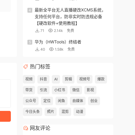
最新全平台无人直播硬改XCMS系统，
4
支持任何平台，防非实时防违规必备
【硬改软件+使用教程】
71
2.14k
免费
华为（HWTools）终结者
5
40
1.58k
免费
热门标签
视频
抖音
AI
剪辑
视频号
爆款
带货
引流
小红书
微信
影视
公众号
定位
闲鱼
自媒体
创业
今日头条
照片
混剪
动漫
网友评论