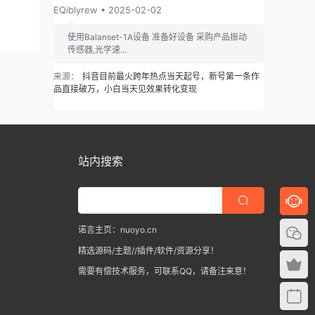
EQiblyrew • 2025-02-02
使用Balanset-1A设备 准备好设备 采购产品振动
传感器,光学速...
来源：
抖音目前最火跨年热点当天起号，新号第一条作
品直接破万，小白当天见效果转化变现
站内搜索
诺言主页：nuoyo.cn
精选源码/主题//插件/软件/资源分享！
需要有偿技术服务，可联系QQ，请备注来意！