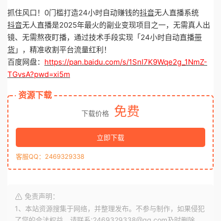
抓住风口！0门槛打造24小时自动赚钱的
抖音
无人直播系统
抖音
无人直播是2025年最火的副业变现项目之一，无需真人出
镜、无需熬夜盯播，通过技术手段实现「24小时自动直播
带
货
」，精准收割平台流量红利！
百度网盘：
https://pan.baidu.com/s/1Snl7K9Wqe2g_1NmZ-
TGvsA?pwd=xi5m
资源下载
免费
下载价格
立即下载
客服QQ：2469329338
免责声明：
1、本站资源搜集于网络，并整理发布。不参与制作，如果侵犯
了您的合法权益，请联系:2469329338@qq.com及时删除。