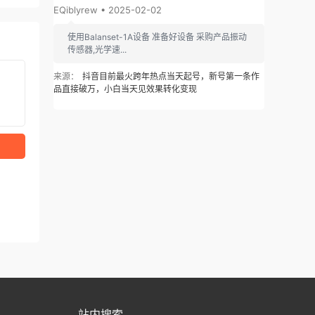
EQiblyrew • 2025-02-02
使用Balanset-1A设备 准备好设备 采购产品振动
传感器,光学速...
来源：
抖音目前最火跨年热点当天起号，新号第一条作
品直接破万，小白当天见效果转化变现
站内搜索