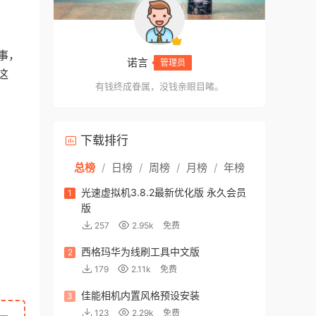
事，
诺言
管理员
这
有钱终成眷属，没钱亲眼目睹。
下载排行
总榜
/
日榜
/
周榜
/
月榜
/
年榜
光速虚拟机3.8.2最新优化版 永久会员
1
版
257
2.95k
免费
西格玛华为线刷工具中文版
2
179
2.11k
免费
佳能相机内置风格预设安装
3
123
2.29k
免费