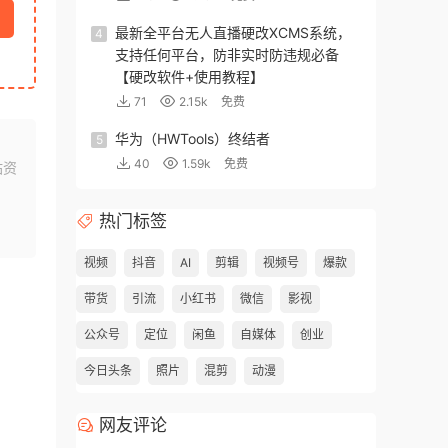
最新全平台无人直播硬改XCMS系统，
4
支持任何平台，防非实时防违规必备
【硬改软件+使用教程】
71
2.15k
免费
华为（HWTools）终结者
5
40
1.59k
免费
站资
热门标签
视频
抖音
AI
剪辑
视频号
爆款
带货
引流
小红书
微信
影视
公众号
定位
闲鱼
自媒体
创业
今日头条
照片
混剪
动漫
网友评论