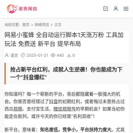
当前位置：
首页
网络项目
正文
网易小蜜蜂 全自动运行脚本1天涨万粉 工具加
玩法 免费送 新平台 提早布局
诺言
2025-01-21
440
0
抢占新平台红利，成就人生逆袭！你也能成为下
一个“
抖音
爆红”
你知道吗？每一个崭新的平台，背后都隐藏着一股强大的机
会。你是否曾经错过了
抖音
的初期红利，或者悔过未曾抢占过
西瓜
视频
、支付宝生活、
微信
视频号
的早期机会？如果当初你
能走在前列，或许今天的你已经是“名利双收”！
新平台，意味着：
知名度低，竞争小，平台扶持力度大
。尤其