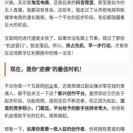
兴衰。无论是
淘宝电商
，还是后来的
抖音
带货
，甚至是如今的
无人直播，我都深有体会。这些年，我走过了从传统电商到新
媒体电商的漫长路程，每一个平台的起步阶段，背后都隐藏着
巨大的机会。
互联网的迭代速度太快了，如果你没有跟上节奏，错过了那些
“机会窗口”，就会落后。所以，
抢占先机
，
早一步行动
，才是你
在这场数字红利赛跑中的唯一法宝！
现在，是你“逆袭”的最佳时机！
不论你是一个互联网
创业
者，还是想通过副业赚点零花钱的普
通人，都不妨关注一下这个
新兴创作平台
。虽然现在它仍处于
起步阶段，功能简陋，规则还在不断完善，但正因为如此，
这
里的竞争较小，门槛低，平台给予的新手扶持非常大
，你将有
机会借助平台的红利，顺势崛起。
想象一下，
如果你是第一批入驻的创作者
，你将拥有更高的曝