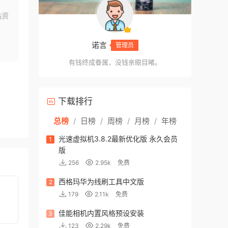
站资
诺言
管理员
有钱终成眷属，没钱亲眼目睹。
下载排行
总榜
/
日榜
/
周榜
/
月榜
/
年榜
光速虚拟机3.8.2最新优化版 永久会员
1
版
256
2.95k
免费
西格玛华为线刷工具中文版
2
179
2.11k
免费
佳能相机内置风格预设安装
3
123
2.29k
免费