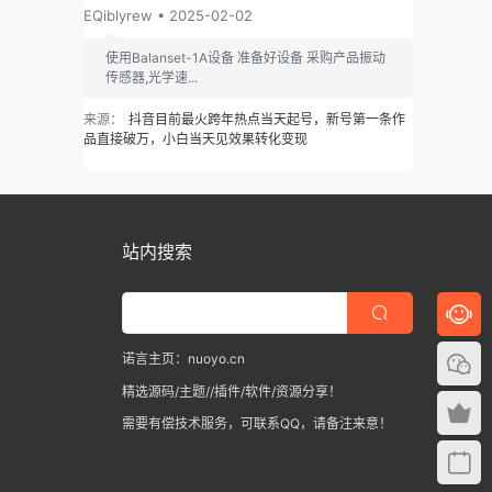
EQiblyrew • 2025-02-02
使用Balanset-1A设备 准备好设备 采购产品振动
传感器,光学速...
来源：
抖音目前最火跨年热点当天起号，新号第一条作
品直接破万，小白当天见效果转化变现
站内搜索
诺言主页：nuoyo.cn
精选源码/主题//插件/软件/资源分享！
需要有偿技术服务，可联系QQ，请备注来意！