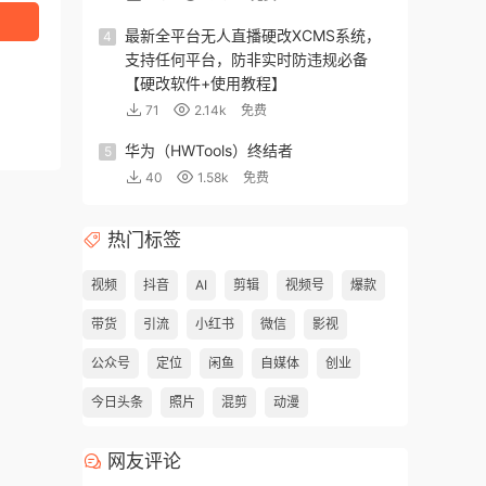
最新全平台无人直播硬改XCMS系统，
4
支持任何平台，防非实时防违规必备
【硬改软件+使用教程】
71
2.14k
免费
华为（HWTools）终结者
5
40
1.58k
免费
热门标签
视频
抖音
AI
剪辑
视频号
爆款
带货
引流
小红书
微信
影视
公众号
定位
闲鱼
自媒体
创业
今日头条
照片
混剪
动漫
网友评论