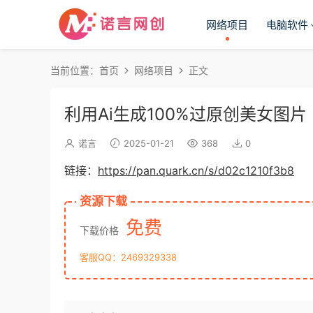
网络项目
电脑软件
当前位置：
首页
网络项目
正文
利用Ai生成100%过原创美女图片
诺言
2025-01-21
368
0
链接：
https://pan.quark.cn/s/d02c1210f3b8
资源下载
免费
下载价格
客服QQ：2469329338