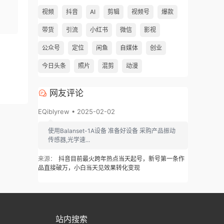
视频
抖音
AI
剪辑
视频号
爆款
带货
引流
小红书
微信
影视
公众号
定位
闲鱼
自媒体
创业
今日头条
照片
混剪
动漫
网友评论
EQiblyrew • 2025-02-02
使用Balanset-1A设备 准备好设备 采购产品振动
传感器,光学速...
来源：
抖音目前最火跨年热点当天起号，新号第一条作
品直接破万，小白当天见效果转化变现
站内搜索