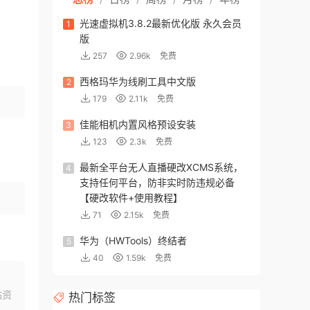
光速虚拟机3.8.2最新优化版 永久会员
1
版
257
2.96k
免费
西格玛华为线刷工具中文版
2
179
2.11k
免费
佳能相机内置风格预设安装
3
123
2.3k
免费
最新全平台无人直播硬改XCMS系统，
4
支持任何平台，防非实时防违规必备
【硬改软件+使用教程】
71
2.15k
免费
华为（HWTools）终结者
5
40
1.59k
免费
站资
热门标签