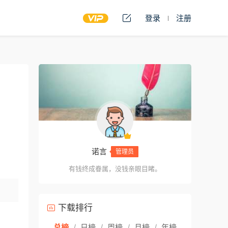
登录
注册
诺言
管理员
有钱终成眷属，没钱亲眼目睹。
下载排行
总榜
/
日榜
/
周榜
/
月榜
/
年榜