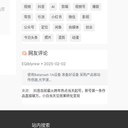
视频
抖音
AI
剪辑
视频号
爆款
站资
带货
引流
小红书
微信
影视
公众号
定位
闲鱼
自媒体
创业
今日头条
照片
混剪
动漫
网友评论
EQiblyrew • 2025-02-02
使用Balanset-1A设备 准备好设备 采购产品振动
传感器,光学速...
来源：
抖音目前最火跨年热点当天起号，新号第一条作
品直接破万，小白当天见效果转化变现
站内搜索