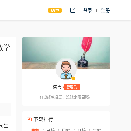
登录
注册
教学
诺言
管理员
有钱终成眷属，没钱亲眼目睹。
下载排行
司生
总榜
/
日榜
/
周榜
/
月榜
/
年榜