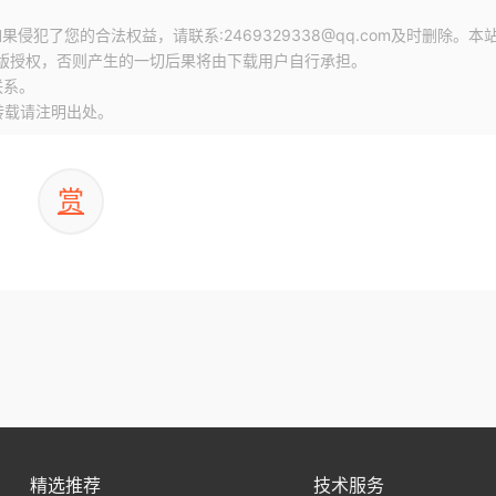
犯了您的合法权益，请联系:2469329338@qq.com及时删除。本
版授权，否则产生的一切后果将由下载用户自行承担。
联系。
转载请注明出处。
赏
精选推荐
技术服务