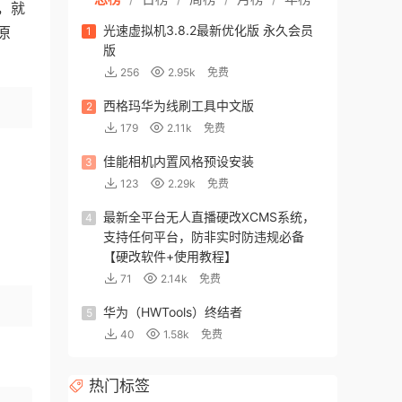
，就
光速虚拟机3.8.2最新优化版 永久会员
原
1
版
256
2.95k
免费
西格玛华为线刷工具中文版
2
179
2.11k
免费
佳能相机内置风格预设安装
3
123
2.29k
免费
最新全平台无人直播硬改XCMS系统，
4
支持任何平台，防非实时防违规必备
【硬改软件+使用教程】
71
2.14k
免费
华为（HWTools）终结者
5
40
1.58k
免费
热门标签