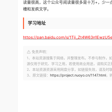
读量很高，这个公众号阅读量很多是十万+，少一
槽和发疯文学。
学习地址
https://pan.baidu.com/s/1Tji_Zt4W63n1EwzU
免责声明：
1、本站资源搜集于网络，并整理发布。不参与制作，如果侵
源仅用于研究、学习之用，若使用商业用途，请购买正
2、本站资源资源采用网盘分享，如链接失效，请及时
3、原文链接：
https://project.nuoyo.cn/1147.html
，