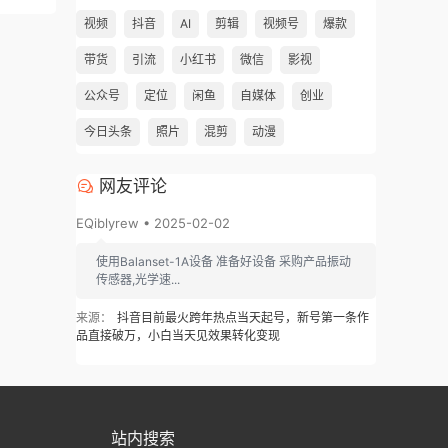
视频
抖音
AI
剪辑
视频号
爆款
带货
引流
小红书
微信
影视
公众号
定位
闲鱼
自媒体
创业
今日头条
照片
混剪
动漫
网友评论
EQiblyrew • 2025-02-02
使用Balanset-1A设备 准备好设备 采购产品振动
传感器,光学速...
来源：
抖音目前最火跨年热点当天起号，新号第一条作
品直接破万，小白当天见效果转化变现
站内搜索