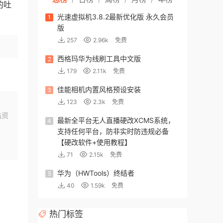
的吐
光速虚拟机3.8.2最新优化版 永久会员
1
版
257
2.96k
免费
西格玛华为线刷工具中文版
2
179
2.11k
免费
佳能相机内置风格预设安装
3
123
2.3k
免费
站资
最新全平台无人直播硬改XCMS系统，
4
支持任何平台，防非实时防违规必备
【硬改软件+使用教程】
71
2.15k
免费
华为（HWTools）终结者
5
40
1.59k
免费
热门标签