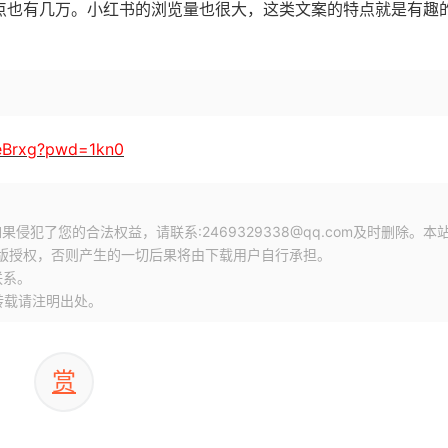
点也有几万。小红书的浏览量也很大，这类文案的特点就是有趣
5eBrxg?pwd=1kn0
犯了您的合法权益，请联系:2469329338@qq.com及时删除。本
版授权，否则产生的一切后果将由下载用户自行承担。
联系。
转载请注明出处。
赏