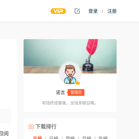
登录
注册
诺言
管理员
有钱终成眷属，没钱亲眼目睹。
下载排行
但阅
总榜
/
日榜
/
周榜
/
月榜
/
年榜