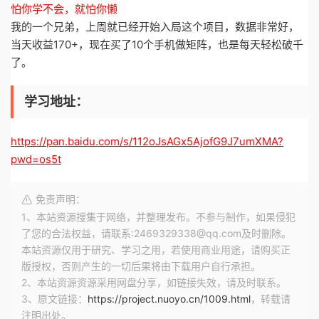
怕你学不会，就怕你懒
我的一个兄弟，上周就已经开始入局这个项目，数据非常好，
当天收益170+，现在买了10个手机做矩阵，也是每天轻松破千
了。
学习地址：
https://pan.baidu.com/s/112oJsAGx5AjofG9J7umXMA?
pwd=os5t
免责声明：
1、本站资源搜集于网络，并整理发布。不参与制作，如果侵犯
了您的合法权益，请联系:2469329338@qq.com及时删除。
本站资源仅用于研究、学习之用，若使用商业用途，请购买正
版授权，否则产生的一切后果将由下载用户自行承担。
2、本站资源资源采用网盘分享，如链接失效，请及时联系。
3、原文链接：
https://project.nuoyo.cn/1009.html
，转载请
注明出处。